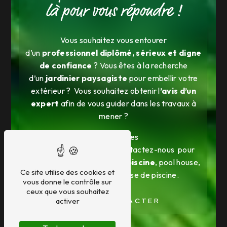
là pour vous répondre !
Vous souhaitez vous entourer
d’un
professionnel diplômé, sérieux et digne
de confiance
? Vous êtes à la recherche
d’un
jardinier paysagiste
pour embellir votre
extérieur ? Vous souhaitez obtenir l
’avis d’un
expert
afin de vous guider dans les travaux à
mener ?
Nous sommes
également
pisciniste,
contactez-nous pour
un
devis de construction piscine
, pool house,
Ce site utilise des cookies et
la pose de votre terrasse de piscine.
vous donne le contrôle sur
ceux que vous souhaitez
activer
NOUS CONTACTER